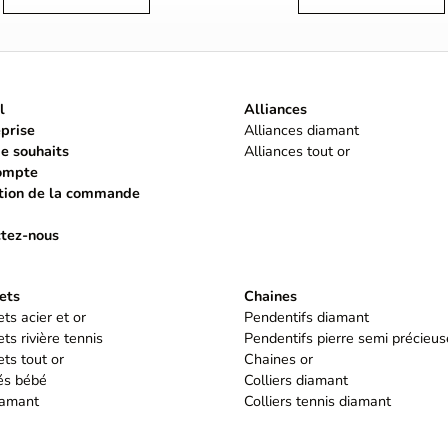
l
Alliances
eprise
Alliances diamant
de souhaits
Alliances tout or
ompte
tion de la commande
tez-nous
ets
Chaines
ts acier et or
Pendentifs diamant
ts rivière tennis
Pendentifs pierre semi précieus
ts tout or
Chaines or
tés bébé
Colliers diamant
iamant
Colliers tennis diamant