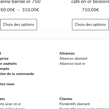
arine barrée or 750
café en or bicolor
260,00
€
–
310,00
€
710,00
€
Choix des options
Choix des options
l
Alliances
eprise
Alliances diamant
de souhaits
Alliances tout or
ompte
tion de la commande
tez-nous
ets
Chaines
ts acier et or
Pendentifs diamant
ts rivière tennis
Pendentifs pierre semi précieus