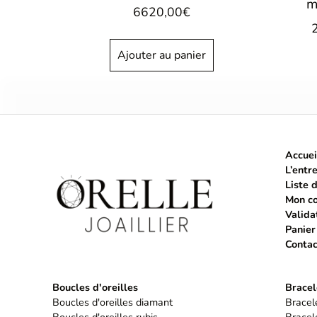
m
6620,00
€
Ajouter au panier
Accuei
L’entr
Liste 
Mon c
Valida
Panier
Contac
Boucles d'oreilles
Bracel
Boucles d'oreilles diamant
Bracele
Boucles d'oreilles rubis
Bracele